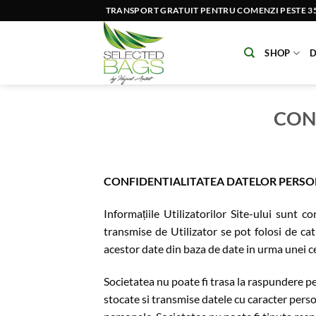
Skip
TRANSPORT GRATUIT PENTRU COMENZI PESTE 350
to
content
SHOP
D
CON
CONFIDENTIALITATEA DATELOR PERS
Informațiile Utilizatorilor Site-ului sunt 
transmise de Utilizator se pot folosi de ca
acestor date din baza de date in urma unei ce
Societatea nu poate fi trasa la raspundere p
stocate si transmise datele cu caracter person