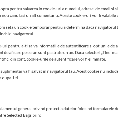
 opta pentru salvarea in cookie-uri a numelui, adresei de email si 
n nou cand lasi un alt comentariu. Aceste cookie-uri vor fi valabile 
t, vom seta un cookie temporar pentru a determina daca navigatorul
inchizi navigatorul.
-uri pentru a-ti salva informatiile de autentificare si optiunile de 
uni de afisare pe ecran sunt pastrate un an. Daca selectezi „Tine-ma 
fici din cont, cookie-urile de autentificare vor fi eliminate.
 suplimentar va fi salvat in navigatorul tau. Acest cookie nu includ
a dupa 1 zi.
gulamentul general privind protectia datelor folosind formularele d
atre Selected Bags prin: