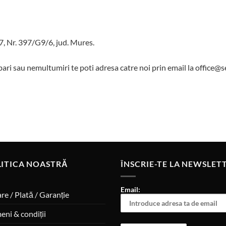
7, Nr. 397/G9/6, jud. Mures.
ari sau nemultumiri te poti adresa catre noi prin email la office@
LITICA NOASTRĂ
ÎNSCRIE-TE LA NEWSLETT
Email:
are / Plată / Garanție
eni & condiții