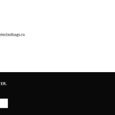
selectedbags.ro
ER.