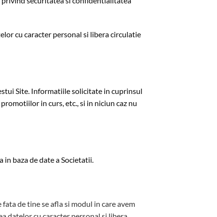
 privind securitatea si confidentialitatea
lor cu caracter personal si libera circulatie
tui Site. Informatiile solicitate in cuprinsul
otiilor in curs, etc., si in niciun caz nu
a in baza de date a Societatii.
re fata de tine se afla si modul in care avem
a datelor cu caracter personal si libera