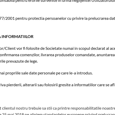
onsabila pentru erorile survenite in urma neglijentei Utilizatorului
677/2001 pentru protectia persoanelor cu privire la prelucrarea date
A INFORMATIILOR
/Client vor fi folosite de Societate numai in scopul declarat al aces
nfirmarea comenzilor, livrarea produselor comandate, anuntarea prom
urile prevazute de lege.
ai propriile sale date personale pe care le-a introdus.
a pierderii, alterarii sau folosirii gresite a informatiilor care se afl
ost clientul nostru trebuie sa stii ca printre responsabilitatile noast
 de 25 mai 2018 ne aliniem standardelor europene privind prelucrare