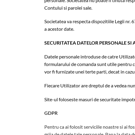
personale. Societatea nu poate fi tinuta resp
Contului si parolei sale.
Societatea va respecta dispozitiile Legii nr. 
a acestor date.
SECURITATEA DATELOR PERSONALE SI 
Datele personale introduse de catre Utilizator
formularului de comanda sunt utile pentru co
vor fi furnizate unei terte parti, decat in caz
Fiecare Utilizator are dreptul de a vedea num
Site-ul foloseste masuri de securitate impotriv
GDPR
Pentru ca ai folosit serviciile noastre si ai f
grija de datele tale personale. Pana la data