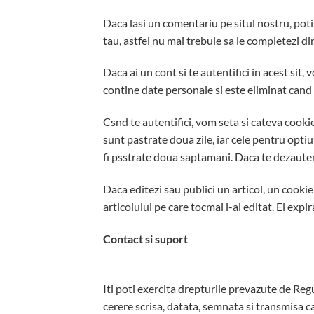
Daca lasi un comentariu pe situl nostru, poti
tau, astfel nu mai trebuie sa le completezi di
Daca ai un cont si te autentifici in acest si
contine date personale si este eliminat cand 
Csnd te autentifici, vom seta si cateva cookie
sunt pastrate doua zile, iar cele pentru opti
fi psstrate doua saptamani. Daca te dezautenti
Daca editezi sau publici un articol, un cookie
articolului pe care tocmai l-ai editat. El expir
Contact si suport
Iti poti exercita drepturile prevazute de Re
cerere scrisa, datata, semnata si transmisa c