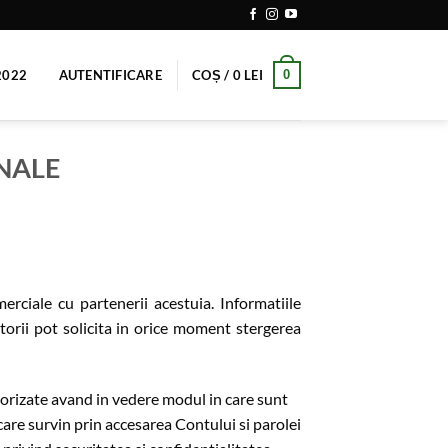
0
2022
AUTENTIFICARE
COȘ /
0
LEI
ALE​
erciale cu partenerii acestuia. Informatiile
torii pot solicita in orice moment stergerea
torizate avand in vedere modul in care sunt
 care survin prin accesarea Contului si parolei