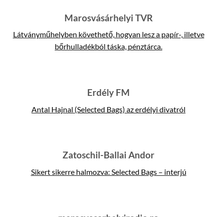
Marosvásárhelyi TVR
Látványműhelyben követhető, hogyan lesz a papír-, illetve
bőrhulladékból táska, pénztárca.
Erdély FM
Antal Hajnal (Selected Bags) az erdélyi divatról
Zatoschil-Ballai Andor
Sikert sikerre halmozva: Selected Bags – interjú