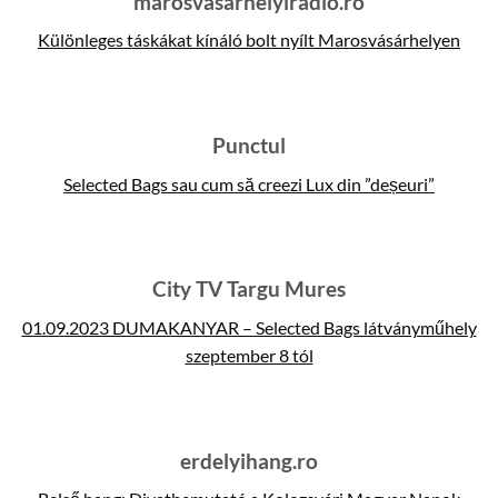
marosvasarhelyiradio.ro
Különleges táskákat kínáló bolt nyílt Marosvásárhelyen
Punctul
Selected Bags sau cum să creezi Lux din ”deșeuri”
City TV Targu Mures
01.09.2023 DUMAKANYAR – Selected Bags látványműhely
szeptember 8 tól
erdelyihang.ro