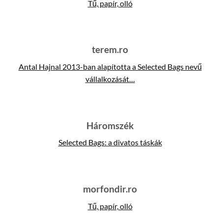
Tű, papír, olló
terem.ro
Antal Hajnal 2013-ban alapította a Selected Bags nevű
vállalkozását…
Háromszék
Selected Bags: a divatos táskák
morfondir.ro
Tű, papír, olló