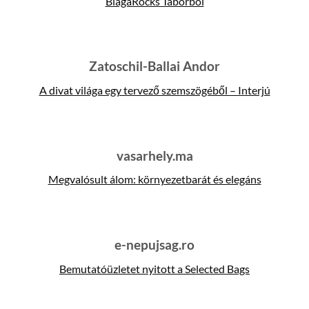
BlagaRocks Táborból
Zatoschil-Ballai Andor
A divat világa egy tervező szemszögéből – Interjú
vasarhely.ma
Megvalósult álom: környezetbarát és elegáns
e-nepujsag.ro
Bemutatóüzletet nyitott a Selected Bags