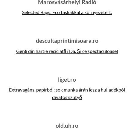
Marosvásárhelyi Radió
Selected Bags: Eco táskákkal a környezetért.
descultaprintimisoara.ro
Genți din hârtie reciclată? Da. Și ce spectaculoase!
liget.ro
Extravagáns, papírból: sok munka árán lesz a hulladékból
divatos szütyő
old.uh.ro