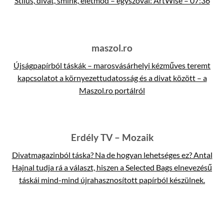
Stílus, divat, smink, életmód – egyszóval: ArtWise – 07:36
maszol.ro
Újságpapírból táskák – marosvásárhelyi kézműves teremt
kapcsolatot a környezettudatosság és a divat között – a
Maszol.ro portálról
Erdély TV – Mozaik
Divatmagazinból táska? Na de hogyan lehetséges ez? Antal
Hajnal tudja rá a választ, hiszen a Selected Bags elnevezésű
táskái mind-mind újrahasznosított papírból készülnek.