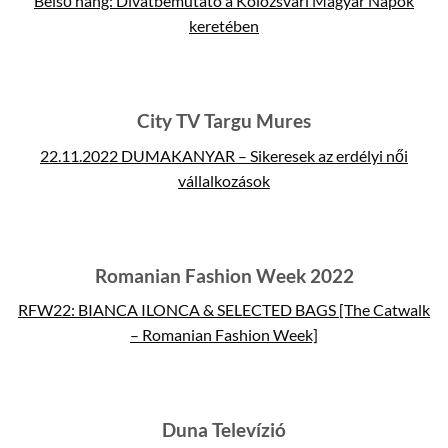
Belső hang: Divatbemutató a Kolozsvári Magyar Napok
keretében
City TV Targu Mures
22.11.2022 DUMAKANYAR – Sikeresek az erdélyi női
vállalkozások
Romanian Fashion Week 2022
RFW22: BIANCA ILONCA & SELECTED BAGS [The Catwalk
– Romanian Fashion Week]
Duna Televízió